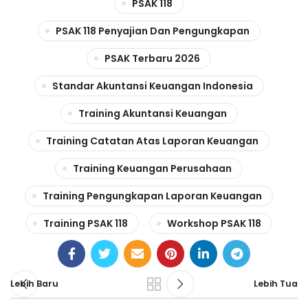
PSAK 118
PSAK 118 Penyajian Dan Pengungkapan
PSAK Terbaru 2026
Standar Akuntansi Keuangan Indonesia
Training Akuntansi Keuangan
Training Catatan Atas Laporan Keuangan
Training Keuangan Perusahaan
Training Pengungkapan Laporan Keuangan
Training PSAK 118
Workshop PSAK 118
Lebih Baru
Lebih Tua