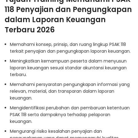
118 Penyajian dan Pengungkapan
dalam Laporan Keuangan
Terbaru 2026
Memahami konsep, prinsip, dan ruang lingkup PSAK 118
terkait penyajian dan pengungkapan laporan keuangan.
Meningkatkan kemampuan peserta dalam menyusun
laporan keuangan sesuai standar akuntansi keuangan
terbaru.
Memahami persyaratan pengungkapan informasi yang
relevan, material, dan transparan dalam laporan
keuangan.
Mengidentifikasi perubahan dan pembaruan ketentuan
PSAK 118 serta dampaknya terhadap pelaporan
keuangan.
Mengurangi risiko kesalahan penyajian dan