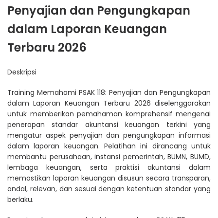
Penyajian dan Pengungkapan
dalam Laporan Keuangan
Terbaru 2026
Deskripsi
Training Memahami PSAK 118: Penyajian dan Pengungkapan
dalam Laporan Keuangan Terbaru 2026 diselenggarakan
untuk memberikan pemahaman komprehensif mengenai
penerapan standar akuntansi keuangan terkini yang
mengatur aspek penyajian dan pengungkapan informasi
dalam laporan keuangan. Pelatihan ini dirancang untuk
membantu perusahaan, instansi pemerintah, BUMN, BUMD,
lembaga keuangan, serta praktisi akuntansi dalam
memastikan laporan keuangan disusun secara transparan,
andal, relevan, dan sesuai dengan ketentuan standar yang
berlaku.