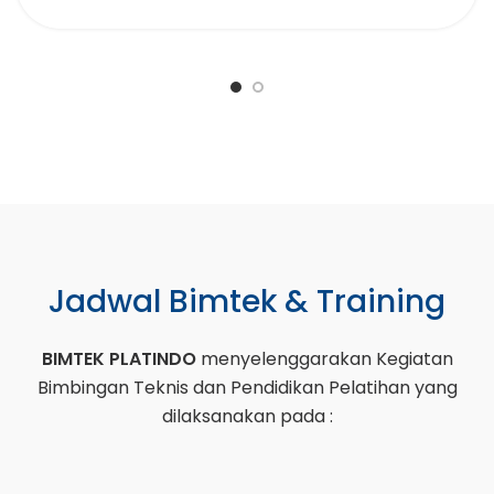
Jadwal Bimtek & Training
BIMTEK PLATINDO
menyelenggarakan Kegiatan
Bimbingan Teknis dan Pendidikan Pelatihan yang
dilaksanakan pada :