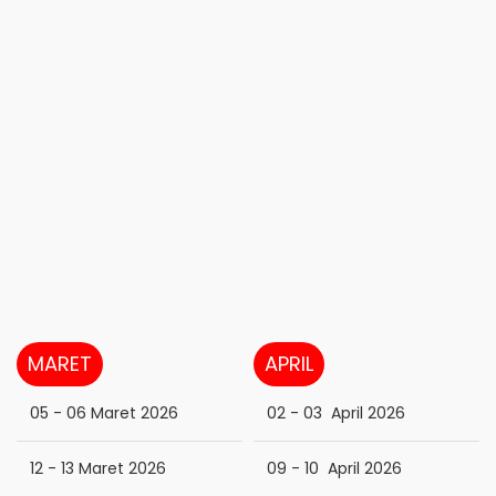
MARET
APRIL
05 - 06 Maret 2026
02 - 03 April 2026
12 - 13 Maret 2026
09 - 10 April 2026