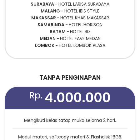
SURABAYA -
HOTEL LARISA SURABAYA
MALANG -
HOTEL IBIS STYLE
MAKASSAR
-
HOTEL KHAS MAKASSAR
SAMARINDA -
HOTEL HORISON
BATAM -
HOTEL BIZ
MEDAN -
HOTEL FAVE MEDAN
LOMBOK -
HOTEL LOMBOK PLASA
TANPA PENGINAPAN
4.000.000
Rp.
Mengikuti kelas tatap muka selama 2 hari.
Modul materi, softcopy materi & Flashdisk 16GB.