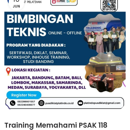
JUN
Training Memahami PSAK 118