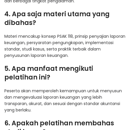
dari berbagai tingkat pengalaman.
4. Apa saja materi utama yang
dibahas?
Materi mencakup konsep PSAK 118, prinsip penyajian laporan
keuangan, persyaratan pengungkapan, implementasi
standar, studi kasus, serta praktik terbaik dalam
penyusunan laporan keuangan.
5. Apa manfaat mengikuti
pelatihan ini?
Peserta akan memperoleh kemampuan untuk menyusun
dan mengevaluasi laporan keuangan yang lebih
transparan, akurat, dan sesuai dengan standar akuntansi
yang berlaku.
6. Apakah pelatihan membahas