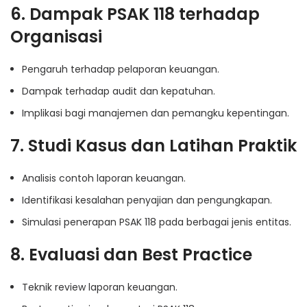
6. Dampak PSAK 118 terhadap
Organisasi
Pengaruh terhadap pelaporan keuangan.
Dampak terhadap audit dan kepatuhan.
Implikasi bagi manajemen dan pemangku kepentingan.
7. Studi Kasus dan Latihan Praktik
Analisis contoh laporan keuangan.
Identifikasi kesalahan penyajian dan pengungkapan.
Simulasi penerapan PSAK 118 pada berbagai jenis entitas.
8. Evaluasi dan Best Practice
Teknik review laporan keuangan.